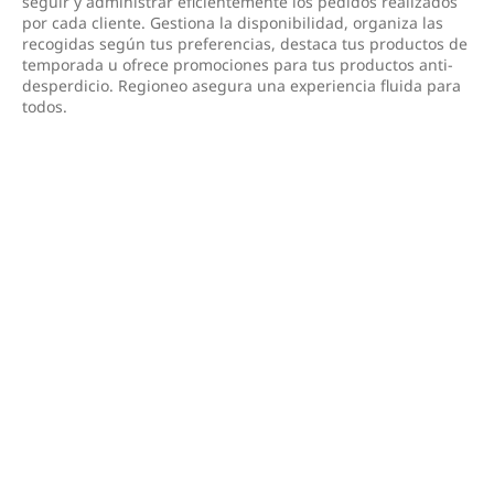
seguir y administrar eficientemente los pedidos realizados
por cada cliente. Gestiona la disponibilidad, organiza las
recogidas según tus preferencias, destaca tus productos de
temporada u ofrece promociones para tus productos anti-
desperdicio. Regioneo asegura una experiencia fluida para
todos.
Aplicación dedicada -
Regioneo Manager
Disponible en dispositivos Android e iOS (iPhone, iPad,
tableta, etc.), la aplicación Regioneo Manager será tu
herramienta de gestión diaria. Consulta y gestiona pedidos
y mensajes, administra la disponibilidad y los precios de tu
catálogo – esta aplicación, dedicada a tu sitio de comercio
electrónico, te permite controlar tu oferta y la relación con
tus clientes en cualquier momento y lugar.
Para descargarla, haz clic en el icono correspondiente a la
tienda de tu dispositivo.