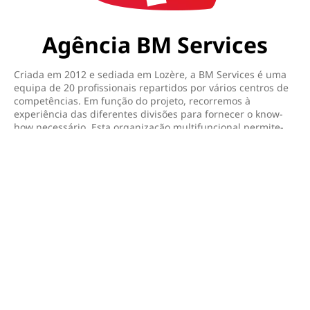
Agência BM Services
Criada em 2012 e sediada em Lozère, a BM Services é uma
equipa de 20 profissionais repartidos por vários centros de
competências. Em função do projeto, recorremos à
experiência das diferentes divisões para fornecer o know-
how necessário. Esta organização multifuncional permite-
nos adaptarmo-nos a qualquer tipo de desenvolvimento
digital ou de comunicação. Em 2021, a BM Services juntou-
se ao projeto SISTERS para desenvolver uma solução de
comércio eletrónico para os produtores de frutas e legumes.
Saiba mais