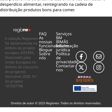
desperdício alimentar, reintegrando na cadeia de
distribuição produtos bons para comer.
FAQ
Serviços
As
BM
A solução Regioneo
nossas
IRMÃS
foi desenvolvida no
funcionalidades
Informação
âmbito do projeto
Blogue
jurídica
europeu SISTERS,
Sobre
Política
financiado pela
nós
de
privacidade
União Europeia no
Contactar-
âmbito do concurso
nos
de projectos
Horizonte 2020. N.º
do projeto:
101037796
Direitos de autor © 2025 Regioneo. Todos os direitos reservados.