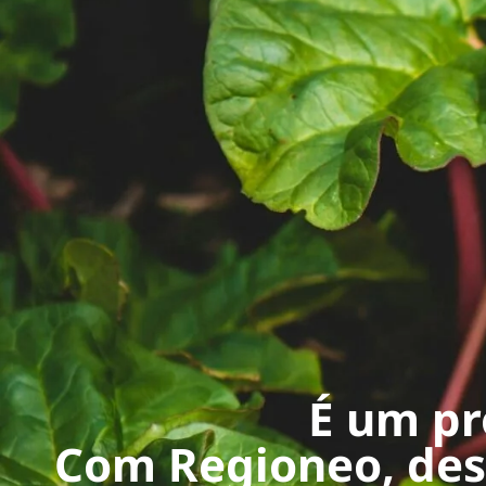
É um pr
Com Regioneo, dese