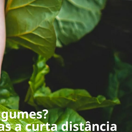
legumes?
s a curta distância