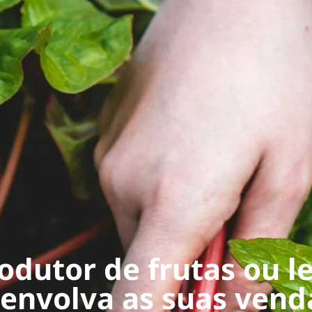
odutor de frutas ou 
nvolva as suas venda