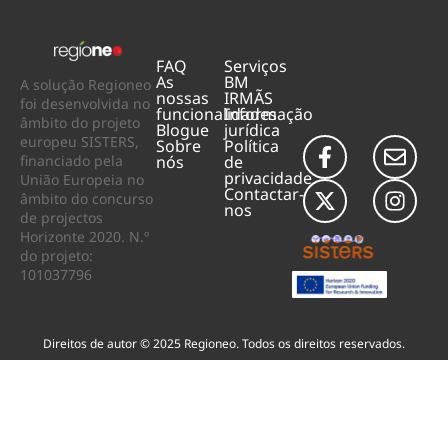
FAQ
Serviços
As
BM
A solução Regioneo
nossas
IRMÃS
foi desenvolvida no
funcionalidades
Informação
âmbito do projeto
Blogue
jurídica
europeu SISTERS,
Sobre
Política
financiado pela
nós
de
privacidade
União Europeia no
Contactar-
âmbito do concurso
nos
de projectos
Horizonte 2020. N.º
do projeto:
101037796
Direitos de autor © 2025 Regioneo. Todos os direitos reservados.