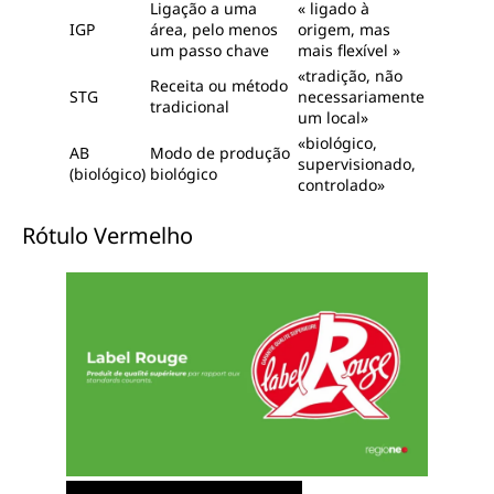
Ligação a uma
« ligado à
IGP
área, pelo menos
origem, mas
um passo chave
mais flexível »
«tradição, não
Receita ou método
STG
necessariamente
tradicional
um local»
«biológico,
AB
Modo de produção
supervisionado,
(biológico)
biológico
controlado»
Rótulo Vermelho