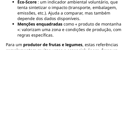
Éco-Score
: um indicador ambiental voluntário, que
tenta sintetizar o impacto (transporte, embalagem,
emissões, etc.). Ajuda a comparar, mas também
depende dos dados disponíveis.
Menções enquadradas
como « produto de montanha
»: valorizam uma zona e condições de produção, com
regras específicas.
Para um
produtor de frutas e legumes
, estas referências
complementam muitas vezes o essencial: época, frescura,
variedade e práticas claramente explicadas. E para aqueles
que trabalham o anti-desperdício, o rótulo é apenas uma
parte da história.
Como obter uma
etiqueta alimentar?
Obter um rótulo alimentar é um projeto estruturante que
implica práticas, organização e transparência a longo prazo.