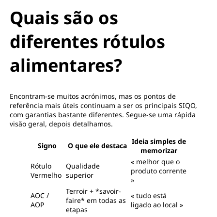
Quais são os
diferentes rótulos
alimentares?
Encontram-se muitos acrónimos, mas os pontos de
referência mais úteis continuam a ser os principais SIQO,
com garantias bastante diferentes. Segue-se uma rápida
visão geral, depois detalhamos.
Ideia simples de
Signo
O que ele destaca
memorizar
« melhor que o
Rótulo
Qualidade
produto corrente
Vermelho
superior
»
Terroir + *savoir-
AOC /
« tudo está
faire* em todas as
AOP
ligado ao local »
etapas