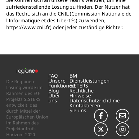
Sie können sich an unsere Teams wenden, um eine
zufriedenstellende Lösung zu finden. Der Nutzer hat
das Recht, sich an die CNIL (Commission Nationale de
l'Informatique et des Libertés) zu wenden,
https://www.cnil.fr) oder jeder zuständige Richter.
FAQ
BM
Unsere
Dienstleistungen
Die Regioneo-
Funktionen
SISTERS
Lösung wurde im
Blog
Rechtliche
Rahmen des EU-
Über
Hinweise
Projekts SISTERS
uns
Datenschutzrichtlinie
entwickelt, das
Kontaktieren
Sie uns
durch Mittel der
Europäischen Union
im Rahmen des
Projektaufrufs
Horizont 2020