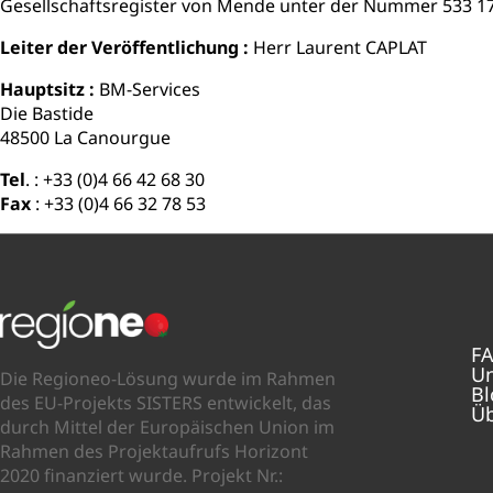
Gesellschaftsregister von Mende unter der Nummer 533 174
Leiter der Veröffentlichung :
Herr Laurent CAPLAT
Hauptsitz :
BM-Services
Die Bastide
48500 La Canourgue
Tel
. : +33 (0)4 66 42 68 30
Fax
: +33 (0)4 66 32 78 53
F
Un
Die Regioneo-Lösung wurde im Rahmen
Bl
des EU-Projekts SISTERS entwickelt, das
Üb
durch Mittel der Europäischen Union im
Rahmen des Projektaufrufs Horizont
2020 finanziert wurde. Projekt Nr.: