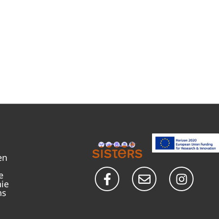
en
e
nie
ns