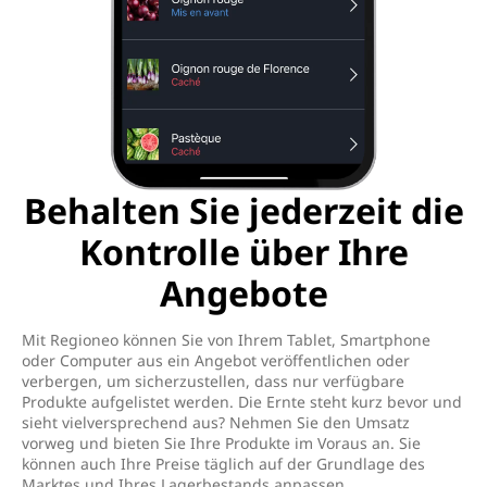
Behalten Sie jederzeit die
Kontrolle über Ihre
Angebote
Mit Regioneo können Sie von Ihrem Tablet, Smartphone
oder Computer aus ein Angebot veröffentlichen oder
verbergen, um sicherzustellen, dass nur verfügbare
Produkte aufgelistet werden. Die Ernte steht kurz bevor und
sieht vielversprechend aus? Nehmen Sie den Umsatz
vorweg und bieten Sie Ihre Produkte im Voraus an. Sie
können auch Ihre Preise täglich auf der Grundlage des
Marktes und Ihres Lagerbestands anpassen.