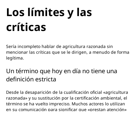
Los límites y las
críticas
Sería incompleto hablar de agricultura razonada sin
mencionar las críticas que se le dirigen, a menudo de forma
legítima.
Un término que hoy en día no tiene una
definición estricta
Desde la desaparición de la cualificación oficial «agricultura
razonada» y su sustitución por la certificación ambiental, el
término se ha vuelto impreciso. Muchos actores lo utilizan
en su comunicación para significar que «prestan atención»
al medio ambiente, sin que ello esté respaldado por un
pliego de condiciones verificable ni por controles de un
organismo independiente. Por lo tanto, el consumidor debe
permanecer vigilante y distinguir lo que está certificado