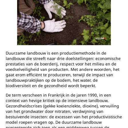
Duurzame landbouw is een productiemethode in de
landbouw die streeft naar drie doelstellingen: economische
prestaties van de boerderij, respect voor het milieu en de
voedselveiligheid van producten. Met andere woorden, het
gaat erom efficiënt te produceren, terwijl de impact van
landbouwpraktijken op de bodem, het water, de
biodiversiteit en de gezondheid wordt beperkt.
De term verscheen in Frankrijk in de jaren 1990, in een
context van hevige kritiek op de intensieve landbouw.
Gezondheidscrises (gekke koeienziekte, dioxine), vervuiling
van het grondwater door nitraten, verdwijning van
bestuivende insecten: de excessen van het productivistische
model roepen vragen op. De duurzame landbouw
presenteerde zich toen als een middenweg tussen de