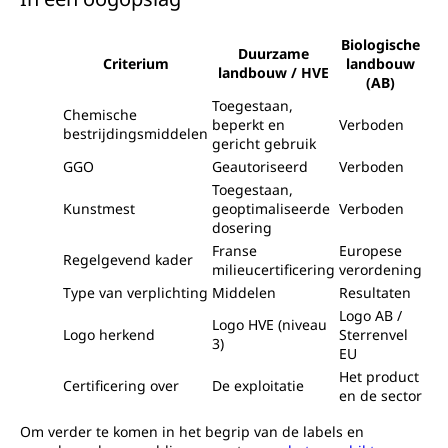
Biologische
Duurzame
Criterium
landbouw
landbouw / HVE
(AB)
Toegestaan,
Chemische
beperkt en
Verboden
bestrijdingsmiddelen
gericht gebruik
GGO
Geautoriseerd
Verboden
Toegestaan,
Kunstmest
geoptimaliseerde
Verboden
dosering
Franse
Europese
Regelgevend kader
milieucertificering
verordening
Type van verplichting
Middelen
Resultaten
Logo AB /
Logo HVE (niveau
Logo herkend
Sterrenvel
3)
EU
Het product
Certificering over
De exploitatie
en de sector
Om verder te komen in het begrip van de labels en