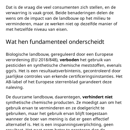
Dat is de vraag die veel consumenten zich stellen, en de
verwarring is vaak groot. Beide benaderingen delen de
wens om de impact van de landbouw op het milieu te
verminderen, maar ze werken niet op dezelfde manier of
met hetzelfde niveau van eisen.
Wat hen fundamenteel onderscheidt
Biologische landbouw, gereguleerd door een Europese
verordening (EU 2018/848),
verboden
het gebruik van
pesticiden en synthetische chemische meststoffen, evenals
ggo's. Het is een resultaatsverbintenis, gecontroleerd door
jaarlijkse controles van erkende certificeringsinstanties. Het
AB-label of het Europese sterrenblad garandeert deze
naleving.
De duurzame landbouw, daarentegen,
verhindert niet
synthetische chemische producten. Ze moedigt aan om het
gebruik ervan te verminderen en ze doelgericht te
gebruiken, maar het gebruik ervan blijft toegestaan ​​
wanneer de boer van mening is dat er geen effectief
alternatief is. Het is een inspanningsverplichting, geen
resultaat. Het gaat erom beter te presteren dan de