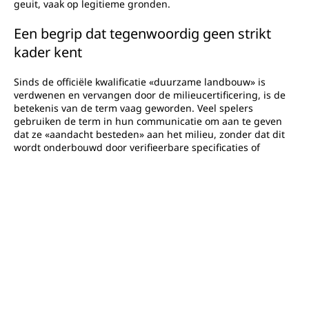
geuit, vaak op legitieme gronden.
Een begrip dat tegenwoordig geen strikt
kader kent
Sinds de officiële kwalificatie «duurzame landbouw» is
verdwenen en vervangen door de milieucertificering, is de
betekenis van de term vaag geworden. Veel spelers
gebruiken de term in hun communicatie om aan te geven
dat ze «aandacht besteden» aan het milieu, zonder dat dit
wordt onderbouwd door verifieerbare specificaties of
controles door een onafhankelijke instantie. De consument
moet dus waakzaam blijven en onderscheid maken tussen
wat gecertificeerd is (HVE, AB) en wat louter marketingpraat
is.
Eisen die soms als ontoereikend worden
beschouwd
Het HVE-label roept zelf ook discussie op. Verschillende
NGO's en onderzoekers wijzen erop dat het mogelijk is om
de certificering te verkrijgen zonder significante