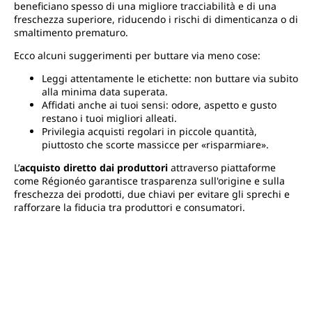
beneficiano spesso di una migliore tracciabilità e di una
freschezza superiore, riducendo i rischi di dimenticanza o di
smaltimento prematuro.
Ecco alcuni suggerimenti per buttare via meno cose:
Leggi attentamente le etichette: non buttare via subito
alla minima data superata.
Affidati anche ai tuoi sensi: odore, aspetto e gusto
restano i tuoi migliori alleati.
Privilegia acquisti regolari in piccole quantità,
piuttosto che scorte massicce per «risparmiare».
L’
acquisto diretto dai produttori
attraverso piattaforme
come Régionéo garantisce trasparenza sull'origine e sulla
freschezza dei prodotti, due chiavi per evitare gli sprechi e
rafforzare la fiducia tra produttori e consumatori.
Lo spreco alimentare deriva da diverse cause, dal campo
alla dispensa. È in ogni fase che si può intervenire. Filiere
corte, migliore organizzazione in casa, valorizzazione degli
invenduti e dei prodotti imperfetti: le soluzioni esistono e
sono a portata di mano.
Régionéo accompagna sia i produttori che i consumatori