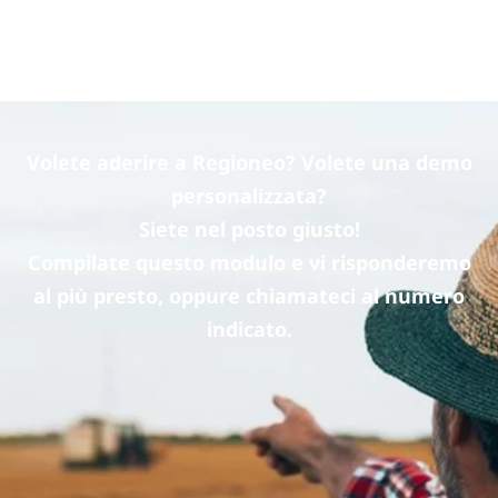
Volete aderire a Regioneo? Volete una demo
personalizzata?
Siete nel posto giusto!
Compilate questo modulo e vi risponderemo
al più presto, oppure chiamateci al numero
indicato.