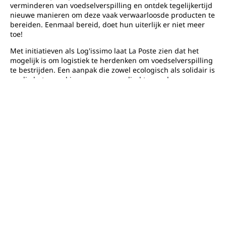
verminderen van voedselverspilling en ontdek tegelijkertijd
nieuwe manieren om deze vaak verwaarloosde producten te
bereiden. Eenmaal bereid, doet hun uiterlijk er niet meer
toe!
Met initiatieven als Log'issimo laat La Poste zien dat het
mogelijk is om logistiek te herdenken om voedselverspilling
te bestrijden. Een aanpak die zowel ecologisch als solidair is
en die het waard is om aangemoedigd te worden.
Andere artikelen
Bekijk alle