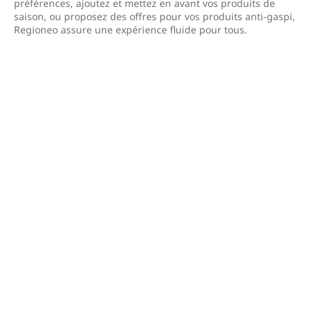
préférences, ajoutez et mettez en avant vos produits de
saison, ou proposez des offres pour vos produits anti-gaspi,
Regioneo assure une expérience fluide pour tous.
Application dédiée -
Regioneo Manager
Disponible sur les appareils Android et iOS (Iphone, Ipad,
Tablette etc.), l’application Regioneo Manager sera votre
outil de gestion au quotidien. Consultation et traitement des
commandes et messages, gestion des disponibilités et des
prix de votre catalogue, cette application dédiée à votre site
e-commerce vous permet de contrôler votre offre et votre
relation client partout avec vous et à tout moment de
journée.
Pour la télécharger, cliquez sur l’icône correspondant au
Store de votre appareil