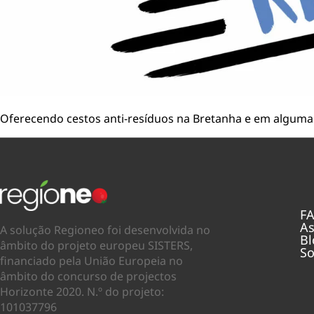
Oferecendo cestos anti-resíduos na Bretanha e em algumas
F
As
A solução Regioneo foi desenvolvida no
Bl
âmbito do projeto europeu SISTERS,
So
financiado pela União Europeia no
âmbito do concurso de projectos
Horizonte 2020. N.º do projeto:
101037796