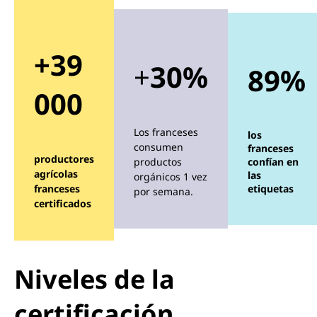
+39
+
30%
89%
000
Los franceses
los
consumen
franceses
productores
productos
confían en
agrícolas
las
orgánicos 1 vez
franceses
etiquetas
por semana.
certificados
Niveles de la
certificación