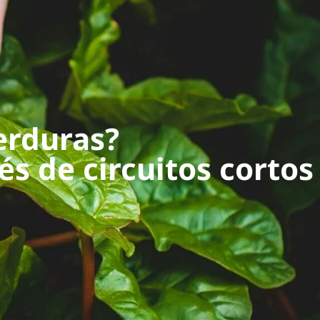
erduras?
és de circuitos cortos