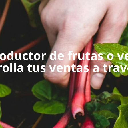
roductor de frutas o v
lla tus ventas a trav