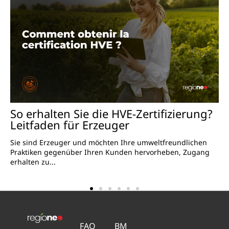
Kann man Milch konsumieren,
nachdem das Haltbarkeitsdatum
abgelaufen ist?
In Frankreich trinkt jeder Franzose durchschnittlich etwa
40,7 Liter Milch pro Jahr, was...
FAQ
BM