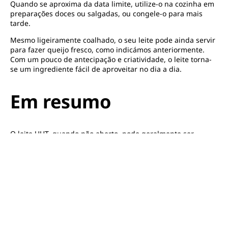
Quando se aproxima da data limite, utilize-o na cozinha em
preparações doces ou salgadas, ou congele-o para mais
tarde.
Mesmo ligeiramente coalhado, o seu leite pode ainda servir
para fazer queijo fresco, como indicámos anteriormente.
Com um pouco de antecipação e criatividade, o leite torna-
se um ingrediente fácil de aproveitar no dia a dia.
Em resumo
O leite UHT, quando não aberto, pode geralmente ser
consumido sem risco após o seu prazo de validade (data de
durabilidade mínima - DDM), desde que se verifique o seu
aspeto, odor e sabor. Por outro lado, o leite fresco
pasteurizado e o leite cru têm um prazo de validade (data
limite de consumo - DLC) que deve ser respeitado para
evitar quaisquer riscos para a saúde.
Em todo o caso, confie nos seus sentidos, guarde o seu leite
em boas condições e, se a data estiver ultrapassada, pense
nas inúmeras formas de o
reutilizar em vez de deitar fora
.