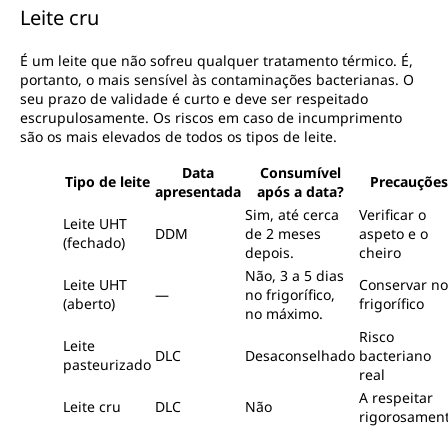
Leite cru
É um leite que não sofreu qualquer tratamento térmico. É,
portanto, o mais sensível às contaminações bacterianas. O
seu prazo de validade é curto e deve ser respeitado
escrupulosamente. Os riscos em caso de incumprimento
são os mais elevados de todos os tipos de leite.
Data
Consumível
Tipo de leite
Precauções
apresentada
após a data?
Sim, até cerca
Verificar o
Leite UHT
DDM
de 2 meses
aspeto e o
(fechado)
depois.
cheiro
Não, 3 a 5 dias
Leite UHT
Conservar no
—
no frigorífico,
(aberto)
frigorífico
no máximo.
Risco
Leite
DLC
Desaconselhado
bacteriano
pasteurizado
real
A respeitar
Leite cru
DLC
Não
rigorosamen