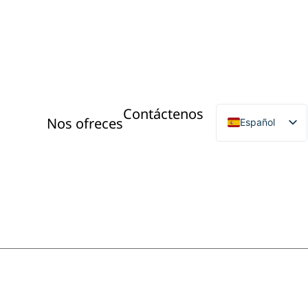
Contáctenos
Nos ofreces
Español
French
English
German
Italian
Portuguese
Dutch