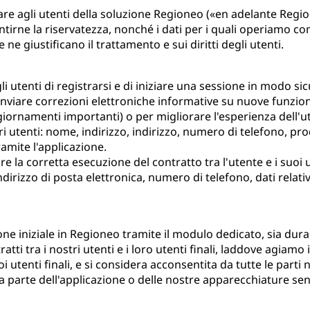
are agli utenti della soluzione Regioneo («en adelante Region
ntirne la riservatezza, nonché i dati per i quali operiamo co
 ne giustificano il trattamento e sui diritti degli utenti.
 utenti di registrarsi e di iniziare una sessione in modo sicu
inviare correzioni elettroniche informative su nuove funzion
ggiornamenti importanti) o per migliorare l'esperienza dell'
utenti: nome, indirizzo, indirizzo, numero di telefono, prodott
tramite l'applicazione.
re la corretta esecuzione del contratto tra l'utente e i suoi 
izzo di posta elettronica, numero di telefono, dati relativi ag
ione iniziale in Regioneo tramite il modulo dedicato, sia dur
ratti tra i nostri utenti e i loro utenti finali, laddove agiam
 utenti finali, e si considera acconsentita da tutte le parti n
da parte dell'applicazione o delle nostre apparecchiature sen