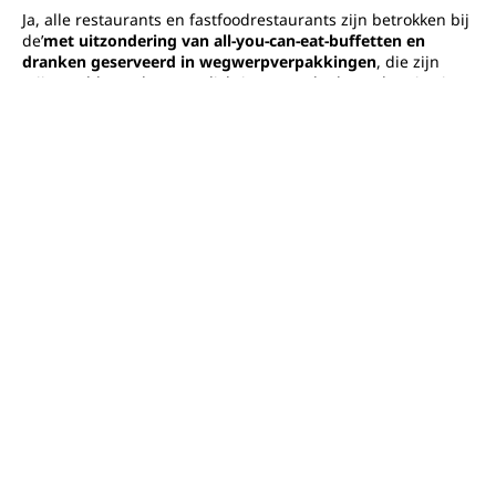
Ja, alle restaurants en fastfoodrestaurants zijn betrokken bij
de’
met uitzondering van all-you-can-eat-buffetten en
dranken geserveerd in wegwerpverpakkingen
, die zijn
vrijgesteld van deze verplichting. Dus de doggy bag is niet
verplicht voor all-you-can-eat buffetten?
Is het zakje gratis voor de klant?
Niet noodzakelijk. De wet verplicht restauranthouders om
een container ter beschikking te stellen waarin restjes op
verzoek van de klant kunnen worden meegenomen, maar er
wordt niet gespecificeerd dat deze service gratis moet zijn.
In de praktijk kan de restauranteigenaar
mag de container
in rekening brengen, mits hij de klant hiervan vooraf
duidelijk op de hoogte stelt
, herinnert het DGCCRF ons
eraan.
Wat is de andere naam voor de doggy bag?
Hoewel de term vaak gebruikt wordt, kan hij vervangen
worden door «gourmet bag» of «sac anti-gaspi»,
aantrekkelijkere alternatieven die aangepast zijn aan de