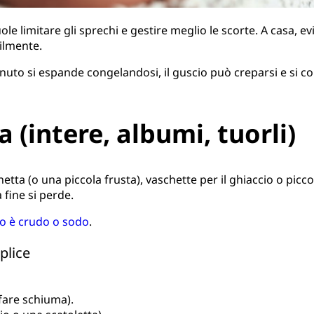
le limitare gli sprechi e gestire meglio le scorte. A casa, evi
cilmente.
tenuto si espande congelandosi, il guscio può creparsi e si c
(intere, albumi, tuorli)
hetta (o una piccola frusta), vaschette per il ghiaccio o picco
 fine si perde.
o è crudo o sodo
.
plice
are schiuma).