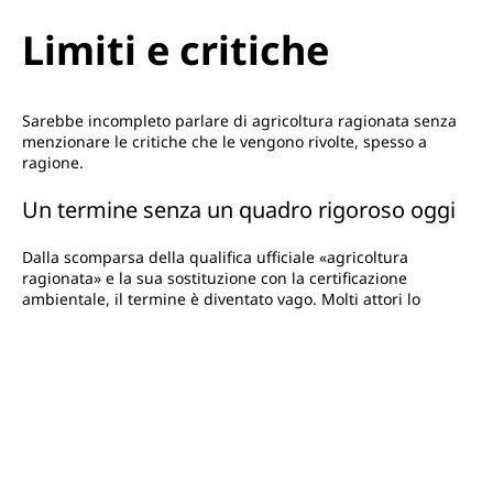
Limiti e critiche
Sarebbe incompleto parlare di agricoltura ragionata senza
menzionare le critiche che le vengono rivolte, spesso a
ragione.
Un termine senza un quadro rigoroso oggi
Dalla scomparsa della qualifica ufficiale «agricoltura
ragionata» e la sua sostituzione con la certificazione
ambientale, il termine è diventato vago. Molti attori lo
utilizzano nella loro comunicazione per significare che
«prestano attenzione» all'ambiente, senza che questo sia
supportato da un capitolato d'appalto verificabile né da
controlli da parte di un organismo terzo. Il consumatore
deve quindi rimanere vigile e distinguere ciò che è
certificato (HVE, AB) da ciò che rientra nel discorso di
marketing.
Requisiti a volte giudicati insufficienti