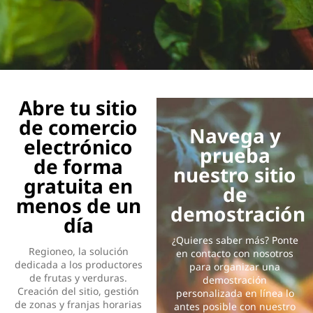
Abre tu sitio
de comercio
Navega y
electrónico
prueba
de forma
nuestro sitio
gratuita en
de
menos de un
demostración
día
¿Quieres saber más? Ponte
Regioneo, la solución
en contacto con nosotros
dedicada a los productores
para organizar una
de frutas y verduras.
demostración
Creación del sitio, gestión
personalizada en línea lo
de zonas y franjas horarias
antes posible con nuestro