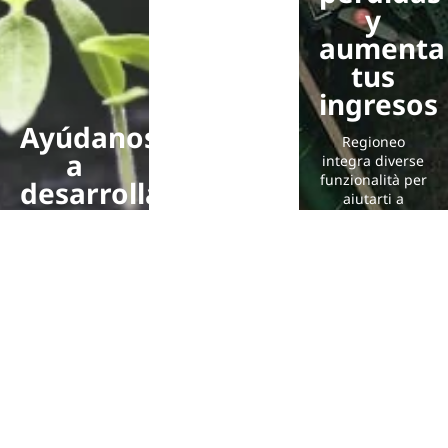
y
aumenta
tus
ingresos
Ayúdanos
Regioneo
a
integra diverse
funzionalità per
desarrollar
aiutarti a
Regioneo
ridurre gli
invenduti e lo
spreco
Responde a
alimentare:
nuestra
categoria
encuesta y
dedicata alla
comparte tus
promozione di
comentarios
frutta e verdura
sobre tu uso de
brutta, attributo
Regioneo y las
di
funcionalidades
classificazione
que te gustaría
(difetto visivo,
que se
data breve,