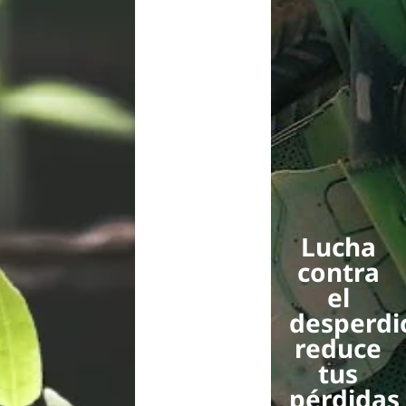
Lucha
contra
el
desperdic
reduce
tus
pérdidas