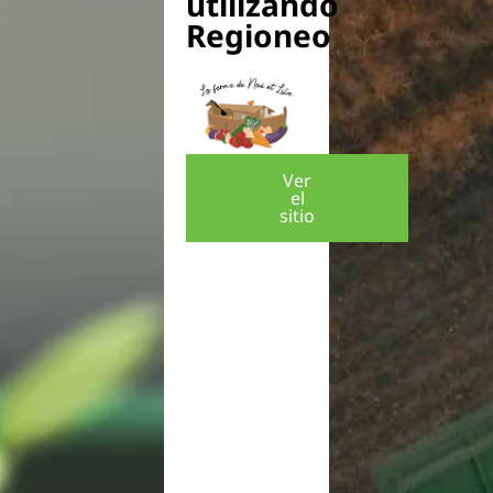
utilizando
Regioneo
Ver
el
sitio