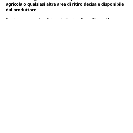
agricola o qualsiasi altra area di ritiro decisa e disponibile
dal produttore.
.
Regioneo permette di
i produttori a diversificare i loro
canali di vendita e a limitare gli sprechi alimentari
e
permette ai consumatori di accedere a frutta e verdura
fresca, ai prezzi migliori e con un impatto ecologico ridotto.
Quindi, se state cercando una soluzione per vendere online
e limitare i rifiuti generati dalla vostra attività, contattateci
oggi stesso!
Contattateci
Altri articoli
Vedi tutti